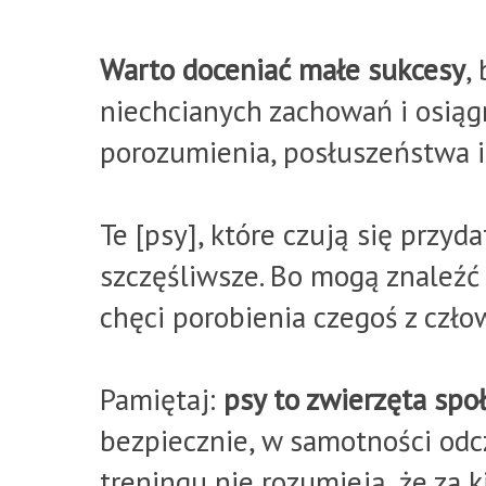
Warto doceniać małe sukcesy
,
niechcianych zachowań i osią
porozumienia, posłuszeństwa i
Te [psy], które czują się przyda
szczęśliwsze. Bo mogą znaleźć u
chęci porobienia czegoś z czło
Pamiętaj:
psy to zwierzęta spo
bezpiecznie, w samotności odc
treningu nie rozumieją, że za k