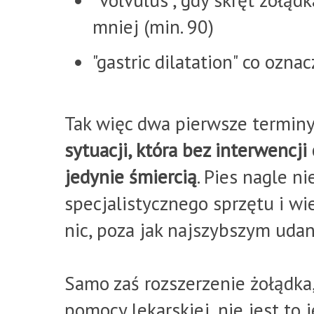
"volvulus", gdy skręt żołąd
mniej (min. 90)
"gastric dilatation" co ozn
Tak więc dwa pierwsze terminy
sytuacji, która bez interwencji
jedynie śmiercią
. Pies nagle n
specjalistycznego sprzętu i wi
nic, poza jak najszybszym udan
Samo zaś rozszerzenie żołądk
pomocy lekarskiej, nie jest to 