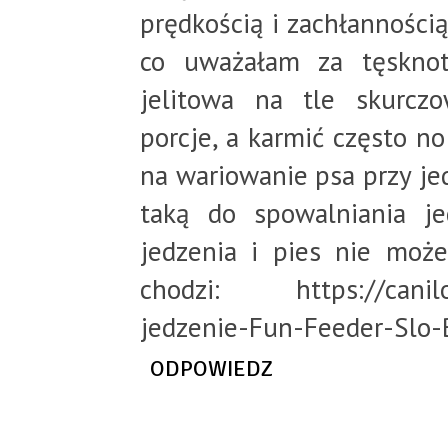
prędkością i zachłanności
co uważałam za tęsknot
jelitowa na tle skurcz
porcje, a karmić często n
na wariowanie psa przy je
taką do spowalniania je
jedzenia i pies nie moż
chodzi: https://canilov
jedzenie-Fun-Feeder-Slo-
ODPOWIEDZ