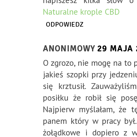
napiszesz kilka słów 
Naturalne krople CBD
ODPOWIEDZ
ANONIMOWY
29 MAJA 
O zgrozo, nie mogę na to p
jakieś szopki przy jedzeniu
się krztusił. Zauważyliś
posiłku że robił się pos
Najpierw myślałam, że 
panem który w pracy był.
żołądkowe i dopiero z w