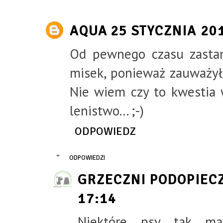
AQUA
25 STYCZNIA 20
Od pewnego czasu zasta
misek, ponieważ zauważyła
Nie wiem czy to kwestia 
lenistwo... ;-)
ODPOWIEDZ
ODPOWIEDZI
GRZECZNI PODOPIEC
17:14
Niektóre psy tak maj