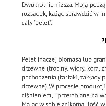
Dwukrotnie niższa. Moją począ
rozsądek, każąc sprawdzić w int
cały "pelet".
P
Pelet inaczej biomasa lub gra
drzewne (trociny, wióry, kora, 
pochodzenia (tartaki, zakłady 
drzewne). W procesie produkcj
ciśnieniem, i przerabiane na w
Mając w sobie znikomą ilość wi