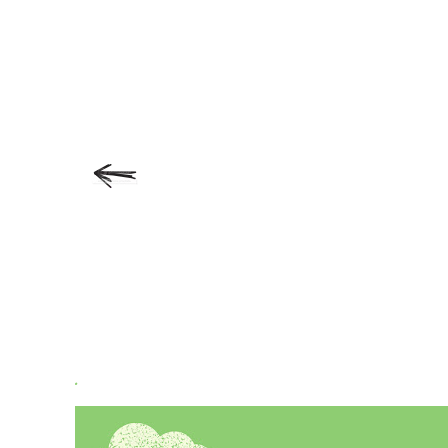
Subskrybuj:
Koment
.