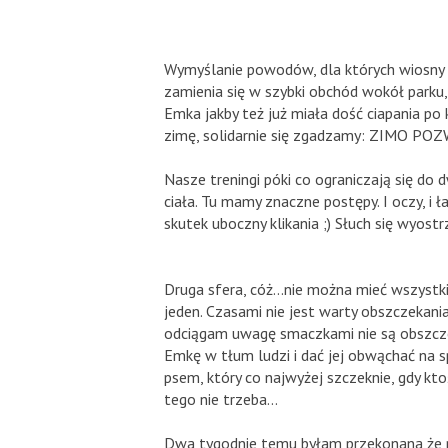
Wymyślanie powodów, dla których wiosny wc
zamienia się w szybki obchód wokół parku,
Emka jakby też już miała dość ciapania po
zimę, solidarnie się zgadzamy: ZIMO P
Nasze treningi póki co ograniczają się do 
ciała. Tu mamy znaczne postępy. I oczy, i łap
skutek uboczny klikania ;) Słuch się wyostrz
Druga sfera, cóż...nie można mieć wszystk
jeden. Czasami nie jest warty obszczekani
odciągam uwagę smaczkami nie są obszczeki
Emkę w tłum ludzi i dać jej obwąchać na 
psem, który co najwyżej szczeknie, gdy kt
tego nie trzeba...
Dwa tygodnie temu byłam przekonana,że mo