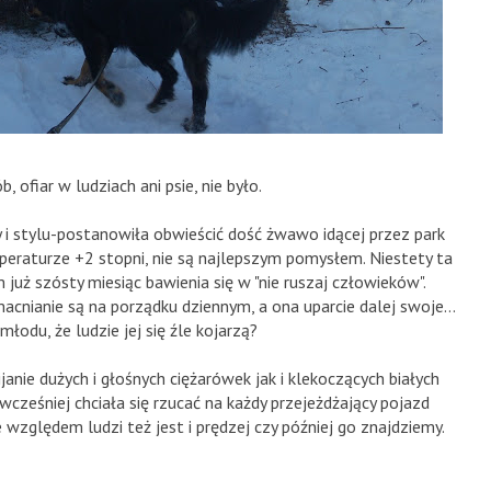
 ofiar w ludziach ani psie, nie było.
i stylu-postanowiła obwieścić dość żwawo idącej przez park
mperaturze +2 stopni, nie są najlepszym pomysłem. Niestety ta
m już szósty miesiąc bawienia się w "nie ruszaj człowieków".
acnianie są na porządku dziennym, a ona uparcie dalej swoje...
łodu, że ludzie jej się źle kojarzą?
anie dużych i głośnych ciężarówek jak i klekoczących białych
wcześniej chciała się rzucać na każdy przejeżdżający pojazd
 względem ludzi też jest i prędzej czy później go znajdziemy.