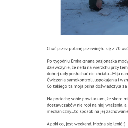
Choć przez polanę przewinęło się z 70 osób,
Po tygodniu Emka-znana pasjonatka mody 
dziewczynie, że nerki na wierzchu przy te
dobrej rady posłuchać nie chciała...Mija na
Ćwiczenia samokontroli, uspokajania i wzm
Co takiego ta moja psina doświadczyła za m
Na pociechę sobie powtarzam, że skoro mij
dostawczaków nie robi na niej wrażenia, a 
mechaniczny...to sposób na jej zachowanie
A póki co, jest weekend. Można się lenić :)