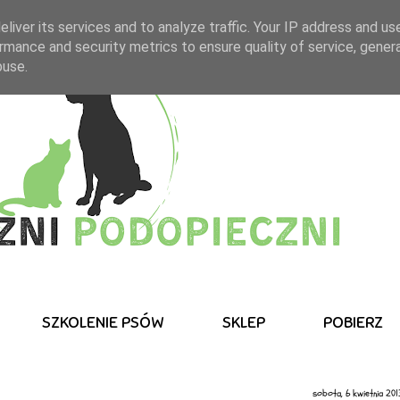
liver its services and to analyze traffic. Your IP address and us
rmance and security metrics to ensure quality of service, gene
buse.
SZKOLENIE PSÓW
SKLEP
POBIERZ
sobota, 6 kwietnia 201