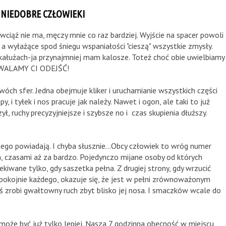
NIEDOBRE CZŁOWIEKI
iąż nie ma, męczy mnie co raz bardziej. Wyjście na spacer powoli
 a wyłażące spod śniegu wspaniałości "cieszą" wszystkie zmysły.
 kałużach-ja przynajmniej mam kalosze. Toteż choć obie uwielbiamy
OZWALAMY CI ODEJŚĆ!
dwóch sfer. Jedna obejmuje kliker i uruchamianie wszystkich części
y, i tyłek i nos pracuje jak należy. Nawet i ogon, ale taki to już
ył, ruchy precyzyjniejsze i szybsze no i czas skupienia dłuższy.
iego powiadają. I chyba słusznie...Obcy człowiek to wróg numer
a, czasami aż za bardzo. Pojedynczo mijane osoby od których
wane tylko, gdy saszetka pełna. Z drugiej strony, gdy wrzucić
spokojnie każdego, okazuje się, że jest w pełni zrównoważonym
oś zrobi gwałtowny ruch zbyt blisko jej nosa. I smaczków wcale do
że być już tylko lepiej. Nasza 7 godzinna obecność w miejscu,