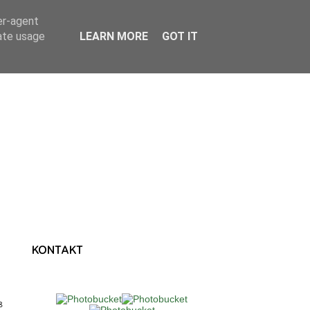
er-agent
rate usage
LEARN MORE
GOT IT
KONTAKT
3