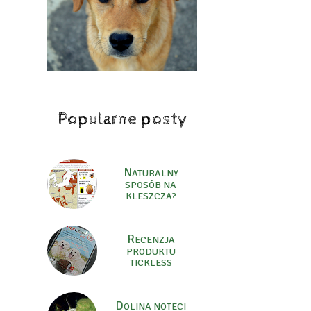
Popularne posty
N
ATURALNY
SPOSÓB NA
KLESZCZA?
R
ECENZJA
PRODUKTU
TICKLESS
D
OLINA NOTECI