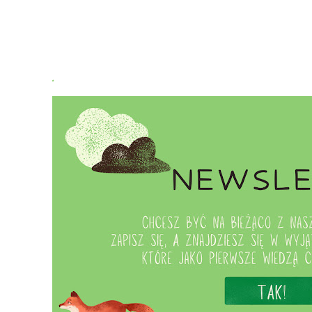
Subskrybuj:
Koment
.