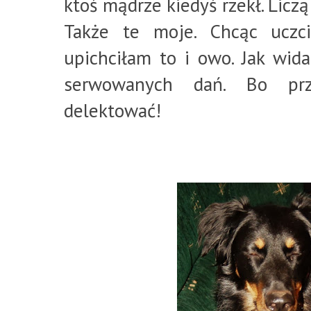
ktoś mądrze kiedyś rzekł. Liczą
Także te moje. Chcąc uczci
upichciłam to i owo. Jak wi
serwowanych dań. Bo prz
delektować!