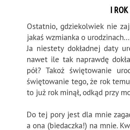
I ROK
Ostatnio, gdziekolwiek nie za
jakaś wzmianka o urodzinach...
Ja niestety dokładnej daty u
nawet ile tak naprawdę dokład
pół? Takoż świętowanie uro
świętowanie tego, że rok temu 
to już rok minął, odkąd przy m
Do tej pory jest dla mnie zagad
a ona (biedaczka!) na mnie. Kw