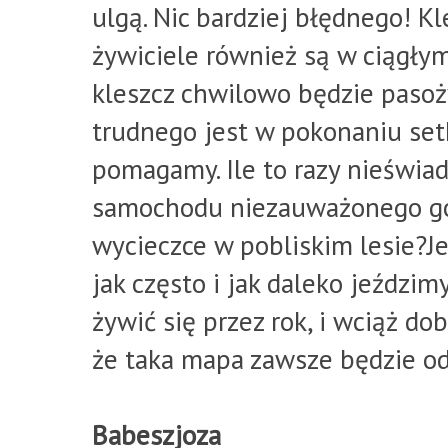
ulgą. Nic bardziej błędnego! Kl
żywiciele również są w ciągłym
kleszcz chwilowo będzie pasoż
trudnego jest w pokonaniu set
pomagamy. Ile to razy nieświa
samochodu niezauważonego goś
wycieczce w pobliskim lesie?J
jak często i jak daleko jeździm
żywić się przez rok, i wciąż do
że taka mapa zawsze będzie o
Babeszjoza