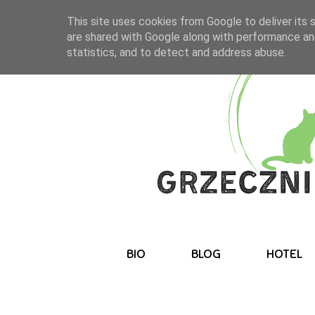
This site uses cookies from Google to deliver its 
are shared with Google along with performance and
statistics, and to detect and address abuse.
BIO
BLOG
HOTEL