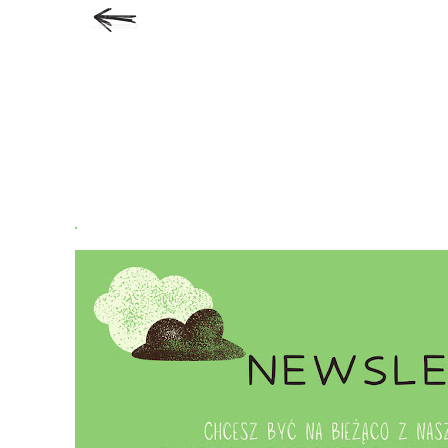
Subskrybuj:
Koment
.