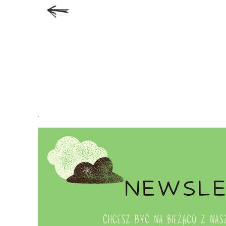
Subskrybuj:
Koment
.