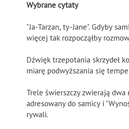
Wybrane cytaty
"Ja-Tarzan, ty-Jane". Gdyby sa
więcej tak rozpocząłby rozmow
Dźwięk trzepotania skrzydeł k
miarę podwyższania się temper
Trele świerszczy zwierają dwa r
adresowany do samicy i "Wyno
rywali.