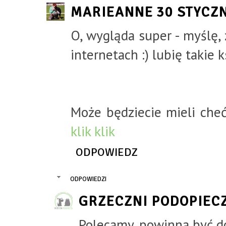
MARIEANNE
30 STYCZN
O, wygląda super - myślę,
internetach :) lubię takie ks
Może będziecie mieli cheć
klik klik
ODPOWIEDZ
ODPOWIEDZI
GRZECZNI PODOPIEC
Polecamy, powinna być do